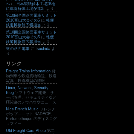
へ
に
日本製紙伏木工場跡地
に車両解体工場が進出
より
第10回全国路面電車サミット
2010富山大会その5
に
軽便
鉄道博物館広報担当
より
第10回全国路面電車サミット
2010富山大会その5
に
軽便
鉄道博物館広報担当
より
謎の路面電車
に
tsuchida
よ
り
リンク
Freight Trains Information
貨
物列車や鉄道貨物輸送、鉄道
写真、鉄道模型の情報
Linux, Network, Security
Blog
ソフトウェア開発、サ
ーバ管理、セキュリティなど
IT関連のノウハウやニュース
Nice French Music
フレンチ
ポップユニット NADEGE、
Parfumotheque のディスコグ
ラフィー
Old Freight Cars Photo
第二