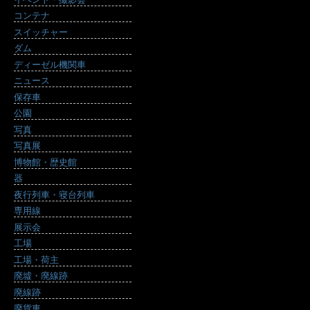
コンテナ
スイッチャー
ダム
ディーゼル機関車
ニュース
保存車
公園
写真
写真展
博物館・歴史館
器
夜行列車・寝台列車
専用線
展示会
工場
工場・荷主
廃墟・廃線跡
廃線跡
廃貨車