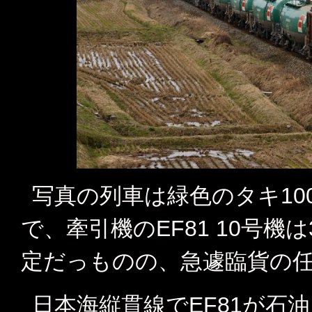
写真の列車は緑色のタキ10
で、牽引機のEF81 10号
定だっものの、急遽臨貨の
日本海縦貫線でEF81が石