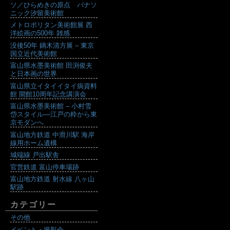
ソ／ひらめきの原点 パナソ
ニック汐留美術館
メトロポリタン美術館展 西
洋絵画の500年 雑感
没後50年 鏑木清方展 – 東京
国立近代美術館
富山県水墨美術館 田渕俊夫
と日本画の世界
富山県立イタイイタイ病資料
館 開館10周年記念講演会
富山県水墨美術館 – 小村雪
岱スタイル―江戸の粋から東
京モダンへ
富山地方鉄道 中滑川駅 海岸
線用ホーム遺構
城端線 戸出駅舎
官営鉄道 富山停車場跡
富山地方鉄道 射水線 八ヶ山
駅跡
カテゴリー
その他
イベント・撮影会