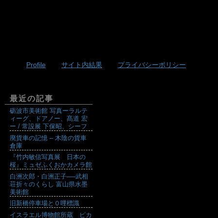
Profile
サイト内結果
プライバシーポリシー
最近の記事
砺波市美術館 写真ーラルテ
ィーグ、ドアノー、髙道 宏
ー / 常設展 下保昭、シーフ
廃貨車の記憶 – 木陰の貨車
倉庫
『竹内敏信写真展 日本の
桜』ミュゼふくおかカメラ館
白洲次郎・白洲正子──武相
荘折々のくらし 富山県水墨
美術館
旧新橋停車場と０哩標識
イスラエル博物館所蔵 ピカ