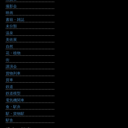
撮影会
映画
書籍・雑誌
未分類
温泉
美術展
自然
花・植物
街
講演会
貨物列車
貨車
鉄道
鉄道模型
電気機関車
食・駅弁
駅・貨物駅
駅舎