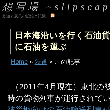
想写場 ~slipscap
鉄道と風景の記録と記憶。
日本海沿いを行く石油貨物
に石油を運ぶ
Home
»
鉄道
» この記事
（2011年4月現在）東北
時の貨物列車が運行されて
被災地向けの石油輸送列車