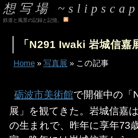
想写場 ~slipscap
鉄道と風景の記録と記憶。
「N291 Iwa
Home
»
写真展
» この記事
砺波市美術館
で開催中の「N291 I
展」を観てきた。岩城信嘉
の生まれで、昨年に享年73