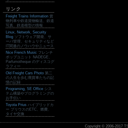
リンク
Freight Trains Information
貨
物列車や鉄道貨物輸送、鉄道
写真、鉄道模型の情報
Linux, Network, Security
Blog
ソフトウェア開発、サ
ーバ管理、セキュリティなど
IT関連のノウハウやニュース
Nice French Music
フレンチ
ポップユニット NADEGE、
Parfumotheque のディスコグ
ラフィー
Old Freight Cars Photo
第二
の人生を歩む廃貨車たちの記
憶の記録
Programing, SE Office
シス
テム構築やプログラミングの
お手伝い
Toyota Prius
ハイブリッドカ
ー プリウスのETC、燃費、
タイヤ交換
Copyright © 2006-2017
T