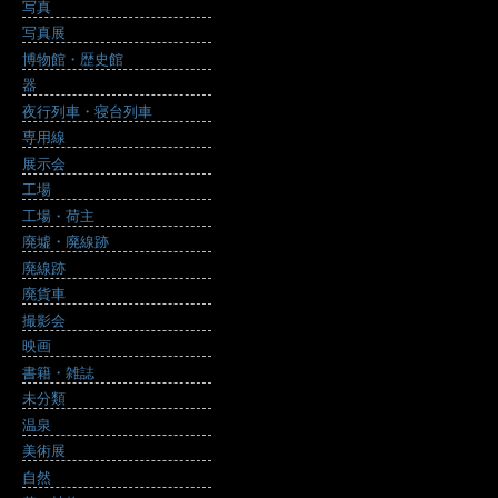
写真
写真展
博物館・歴史館
器
夜行列車・寝台列車
専用線
展示会
工場
工場・荷主
廃墟・廃線跡
廃線跡
廃貨車
撮影会
映画
書籍・雑誌
未分類
温泉
美術展
自然