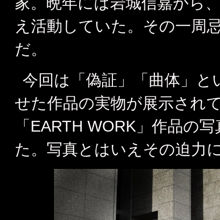
家。晩年には岩城信嘉から、N29
え活動していた。その一周
だ。
今回は「偽証」「曲体」と
せた作品の実物が展示され
「EARTH WORK」作品
た。写真とはいえその迫力