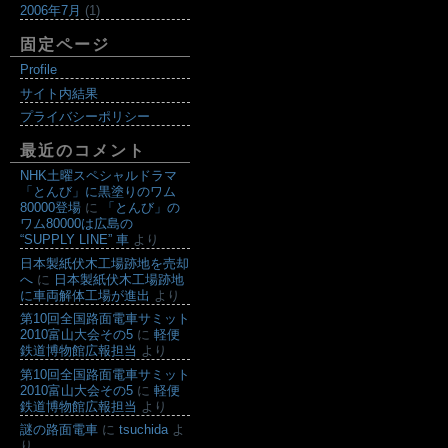
2006年7月
(1)
固定ページ
Profile
サイト内結果
プライバシーポリシー
最近のコメント
NHK土曜スペシャルドラマ
「とんび」に黒塗りのワム
80000登場
に
「とんび」の
ワム80000は広島の
“SUPPLY LINE” 車
より
日本製紙伏木工場跡地を売却
へ
に
日本製紙伏木工場跡地
に車両解体工場が進出
より
第10回全国路面電車サミット
2010富山大会その5
に
軽便
鉄道博物館広報担当
より
第10回全国路面電車サミット
2010富山大会その5
に
軽便
鉄道博物館広報担当
より
謎の路面電車
に
tsuchida
よ
り