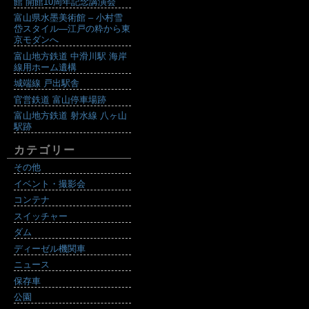
館 開館10周年記念講演会
富山県水墨美術館 – 小村雪
岱スタイル―江戸の粋から東
京モダンへ
富山地方鉄道 中滑川駅 海岸
線用ホーム遺構
城端線 戸出駅舎
官営鉄道 富山停車場跡
富山地方鉄道 射水線 八ヶ山
駅跡
カテゴリー
その他
イベント・撮影会
コンテナ
スイッチャー
ダム
ディーゼル機関車
ニュース
保存車
公園