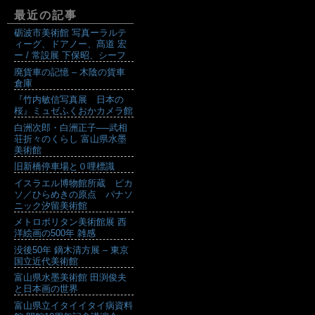
最近の記事
砺波市美術館 写真ーラルテ
ィーグ、ドアノー、髙道 宏
ー / 常設展 下保昭、シーフ
廃貨車の記憶 – 木陰の貨車
倉庫
『竹内敏信写真展 日本の
桜』ミュゼふくおかカメラ館
白洲次郎・白洲正子──武相
荘折々のくらし 富山県水墨
美術館
旧新橋停車場と０哩標識
イスラエル博物館所蔵 ピカ
ソ／ひらめきの原点 パナソ
ニック汐留美術館
メトロポリタン美術館展 西
洋絵画の500年 雑感
没後50年 鏑木清方展 – 東京
国立近代美術館
富山県水墨美術館 田渕俊夫
と日本画の世界
富山県立イタイイタイ病資料