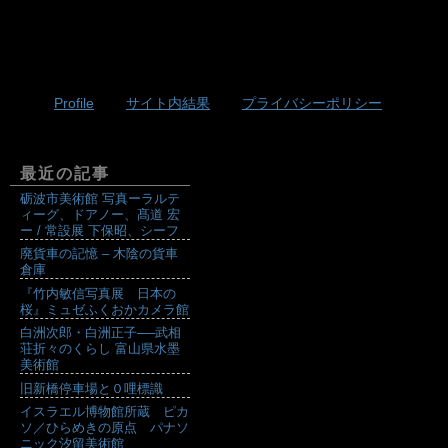
Profile
サイト内結果
プライバシーポリシー
最近の記事
砺波市美術館 写真ーラルテ
ィーグ、ドアノー、髙道 宏
ー / 常設展 下保昭、シーフ
廃貨車の記憶 – 木陰の貨車
倉庫
『竹内敏信写真展 日本の
桜』ミュゼふくおかカメラ館
白洲次郎・白洲正子──武相
荘折々のくらし 富山県水墨
美術館
旧新橋停車場と０哩標識
イスラエル博物館所蔵 ピカ
ソ／ひらめきの原点 パナソ
ニック汐留美術館