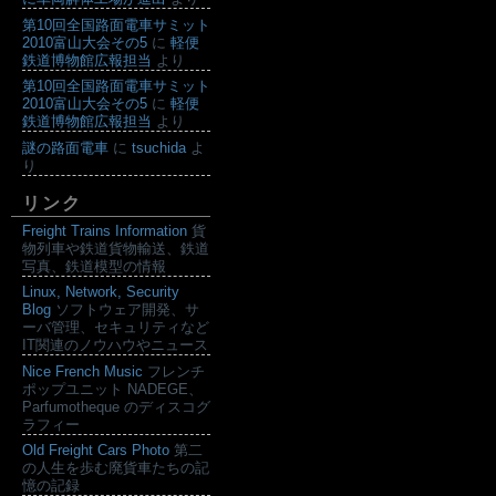
第10回全国路面電車サミット
2010富山大会その5
に
軽便
鉄道博物館広報担当
より
第10回全国路面電車サミット
2010富山大会その5
に
軽便
鉄道博物館広報担当
より
謎の路面電車
に
tsuchida
よ
り
リンク
Freight Trains Information
貨
物列車や鉄道貨物輸送、鉄道
写真、鉄道模型の情報
Linux, Network, Security
Blog
ソフトウェア開発、サ
ーバ管理、セキュリティなど
IT関連のノウハウやニュース
Nice French Music
フレンチ
ポップユニット NADEGE、
Parfumotheque のディスコグ
ラフィー
Old Freight Cars Photo
第二
の人生を歩む廃貨車たちの記
憶の記録