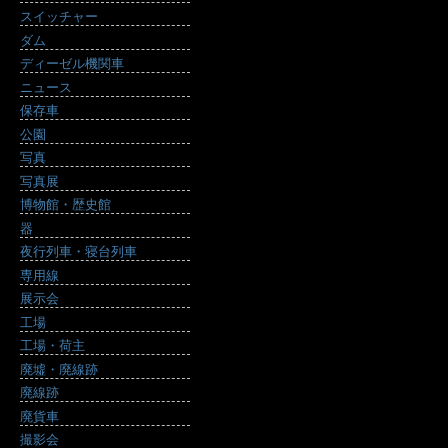
スイッチャー
ダム
ディーゼル機関車
ニュース
保存車
公園
写真
写真展
博物館・歴史館
器
夜行列車・寝台列車
専用線
展示会
工場
工場・荷主
廃墟・廃線跡
廃線跡
廃貨車
撮影会