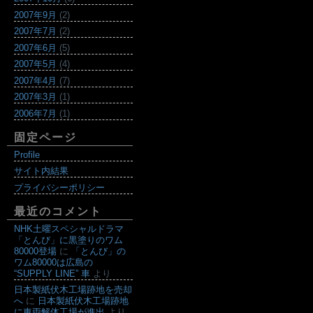
2007年9月
(2)
2007年7月
(2)
2007年6月
(5)
2007年5月
(4)
2007年4月
(7)
2007年3月
(1)
2006年7月
(1)
固定ページ
Profile
サイト内結果
プライバシーポリシー
最近のコメント
NHK土曜スペシャルドラマ
「とんび」に黒塗りのワム
80000登場
に
「とんび」の
ワム80000は広島の
“SUPPLY LINE” 車
より
日本製紙伏木工場跡地を売却
へ
に
日本製紙伏木工場跡地
に車両解体工場が進出
より