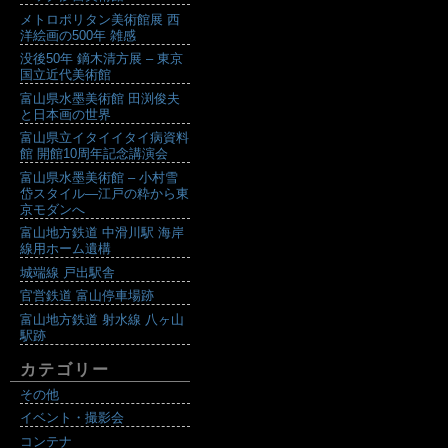
メトロポリタン美術館展 西
洋絵画の500年 雑感
没後50年 鏑木清方展 – 東京
国立近代美術館
富山県水墨美術館 田渕俊夫
と日本画の世界
富山県立イタイイタイ病資料
館 開館10周年記念講演会
富山県水墨美術館 – 小村雪
岱スタイル―江戸の粋から東
京モダンへ
富山地方鉄道 中滑川駅 海岸
線用ホーム遺構
城端線 戸出駅舎
官営鉄道 富山停車場跡
富山地方鉄道 射水線 八ヶ山
駅跡
カテゴリー
その他
イベント・撮影会
コンテナ