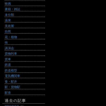
映画
書籍・雑誌
未分類
温泉
美術展
自然
花・植物
街
講演会
貨物列車
貨車
鉄道
鉄道模型
電気機関車
食・駅弁
駅・貨物駅
駅舎
過去の記事