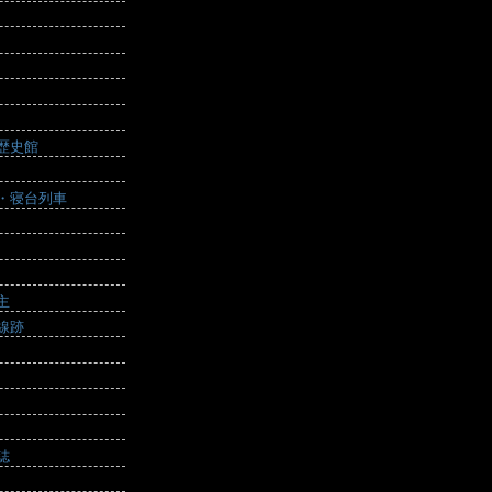
歴史館
・寝台列車
主
線跡
誌