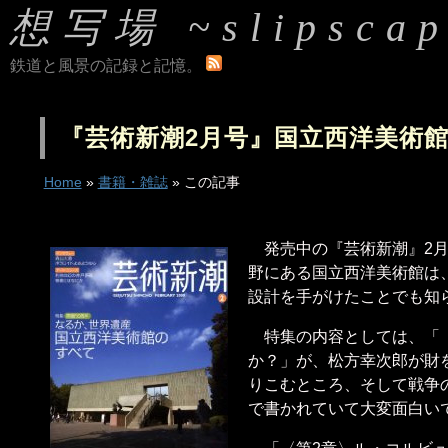
想写場 ~slipscap
鉄道と風景の記録と記憶。
『芸術新潮2月号』国立西洋美術
Home
»
書籍・雑誌
» この記事
発売中の『芸術新潮』2
野にある国立西洋美術館は
設計を手がけたことでも知
特集の内容としては、「
か？」が、松方幸次郎が財
りこむところ、そして戦争
で書かれていて大変面白い