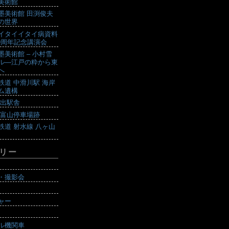
美術館
墨美術館 田渕俊夫
の世界
イタイイタイ病資料
10周年記念講演会
墨美術館 – 小村雪
ル―江戸の粋から東
へ
鉄道 中滑川駅 海岸
ム遺構
戸出駅舎
 富山停車場跡
鉄道 射水線 八ヶ山
リー
・撮影会
ャー
ル機関車