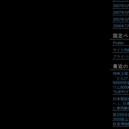
2007年5
2007年4
2007年3
2006年7
固定ペ
Profile
サイト内
プライバ
最近の
NHK土
「とんび
80000登
ワム800
“SUPPLY
日本製紙
へ
に
日
に車両解
第10回
2010富
鉄道博物