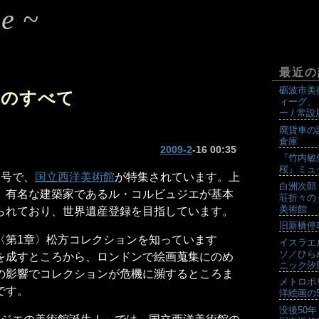
e~
最近の
砺波市美
館のすべて
ィーグ、
ー / 常
廃貨車の
倉庫
2009-2
-16 00:35
『竹内敏
桜』ミュ
月号で、
国立西洋美術館
が特集されています。上
白洲次郎
、有名な建築家であるル・コルビュジエが基本
荘折々の
美術館
られており、世界遺産登録を目指しています。
旧新橋停
〈第1章〉松方コレクションを知っています
イスラエ
ソ／ひら
を成すところから、ロンドンで絵画蒐集にのめ
ニック汐
の影響でコレクションが危機に瀕するところま
メトロポ
です。
洋絵画の5
没後50年