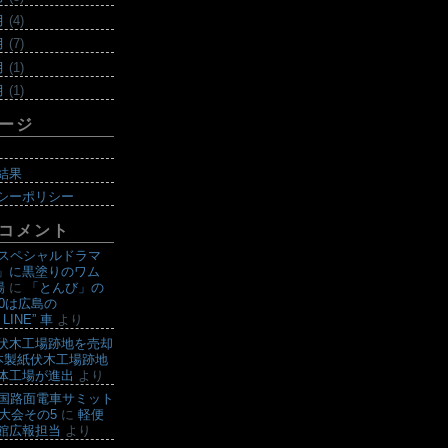
月
(4)
月
(7)
月
(1)
月
(1)
ージ
結果
シーポリシー
コメント
曜スペシャルドラマ
」に黒塗りのワム
場
に
「とんび」の
00は広島の
 LINE” 車
より
伏木工場跡地を売却
本製紙伏木工場跡地
体工場が進出
より
全国路面電車サミット
山大会その5
に
軽便
館広報担当
より