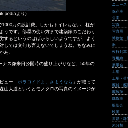
ニュース
保存車
ipediaより)
公園
1000万の設計費。しかもトイレもない、柱が
写真
ようです。部屋の使い方まで建築家のこだわり
写真展
博物館・
労するというのはばからしいようですが、よく
器
対しては文句も言えないでしょうね。ちなみに
夜行列車
かあ。
専用線
ーナス像来日公開時の盛り上がりなど、50年の
展示会
工場
工場・荷
ビュー「
ポラロイドよ、さようなら
」が載って
廃墟・廃
森山大道というとモノクロの写真のイメージが
廃線跡
廃貨車
撮影会
映画
書籍・雑
未分類