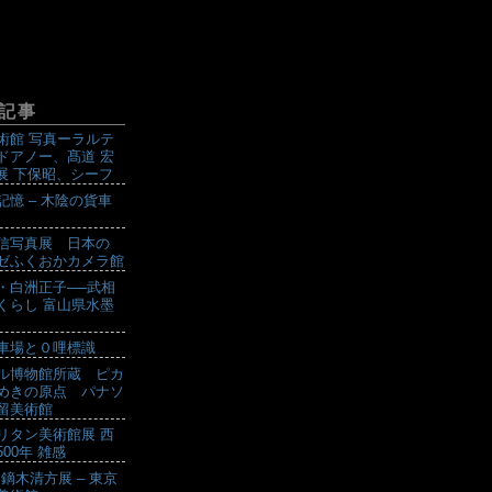
記事
術館 写真ーラルテ
ドアノー、髙道 宏
設展 下保昭、シーフ
記憶 – 木陰の貨車
信写真展 日本の
ゼふくおかカメラ館
・白洲正子──武相
くらし 富山県水墨
車場と０哩標識
ル博物館所蔵 ピカ
めきの原点 パナソ
留美術館
リタン美術館展 西
00年 雑感
 鏑木清方展 – 東京