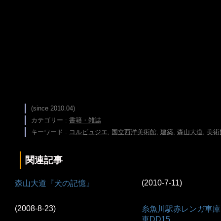
(since 2010.04)
カテゴリー :
書籍・雑誌
キーワード :
コルビュジエ
,
国立西洋美術館
,
建築
,
森山大道
,
美術
関連記事
(2010-7-11)
森山大道『犬の記憶』
(2008-8-23)
糸魚川駅赤レンガ車庫
車DD15