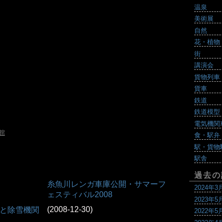
温泉
美術展
自然
花・植物
街
講演会
貨物列車
貨車
鉄道
鉄道模型
電気機関
館
食・駅弁
駅・貨物
駅舎
過去の
糸魚川レンガ車庫公開・サマーフ
2024年3
ェスティバル2008
2023年5
(2008-12-30)
と除雪機関
2022年5