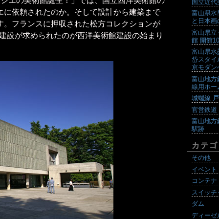
ュジエの美術館誕生！」では、国立西洋美術館の
国立近代
エに依頼されたのか。そして設計から建築まで
富山県水
と日本画
す。フランスに押収された松方コレクションが
富山県立
建設が求められたのが西洋美術館建設の始まり
館 開館
富山県水
岱スタイ
京モダン
富山地方
線用ホー
城端線 
官営鉄道
富山地方
駅跡
カテゴ
その他
イベント
コンテナ
スイッチ
ダム
ディーゼ