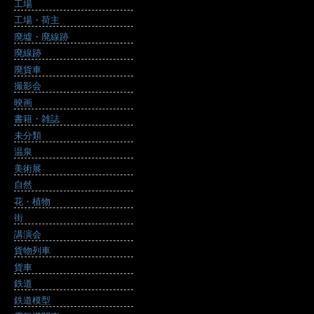
工場
工場・荷主
廃墟・廃線跡
廃線跡
廃貨車
撮影会
映画
書籍・雑誌
未分類
温泉
美術展
自然
花・植物
街
講演会
貨物列車
貨車
鉄道
鉄道模型