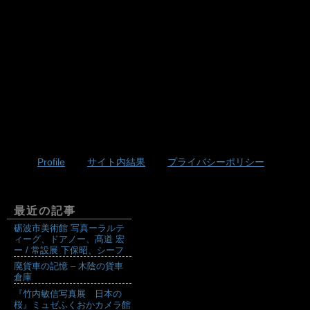
Profile
サイト内結果
プライバシーポリシー
最近の記事
砺波市美術館 写真ーラルテ
ィーグ、ドアノー、髙道 宏
ー / 常設展 下保昭、シーフ
廃貨車の記憶 – 木陰の貨車
倉庫
『竹内敏信写真展 日本の
桜』ミュゼふくおかカメラ館