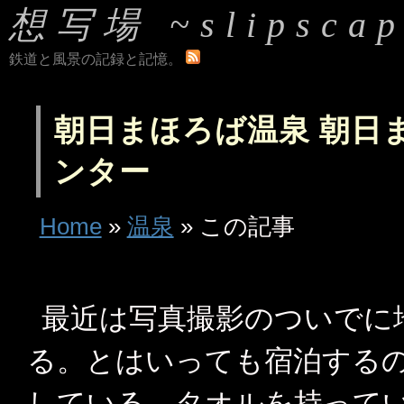
想写場 ~slipscap
鉄道と風景の記録と記憶。
朝日まほろば温泉 朝日
ンター
Home
»
温泉
» この記事
最近は写真撮影のついでに
る。とはいっても宿泊する
している。タオルを持って