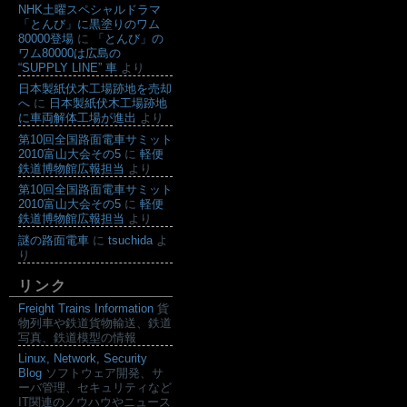
NHK土曜スペシャルドラマ
「とんび」に黒塗りのワム
80000登場
に
「とんび」の
ワム80000は広島の
“SUPPLY LINE” 車
より
日本製紙伏木工場跡地を売却
へ
に
日本製紙伏木工場跡地
に車両解体工場が進出
より
第10回全国路面電車サミット
2010富山大会その5
に
軽便
鉄道博物館広報担当
より
第10回全国路面電車サミット
2010富山大会その5
に
軽便
鉄道博物館広報担当
より
謎の路面電車
に
tsuchida
よ
り
リンク
Freight Trains Information
貨
物列車や鉄道貨物輸送、鉄道
写真、鉄道模型の情報
Linux, Network, Security
Blog
ソフトウェア開発、サ
ーバ管理、セキュリティなど
IT関連のノウハウやニュース