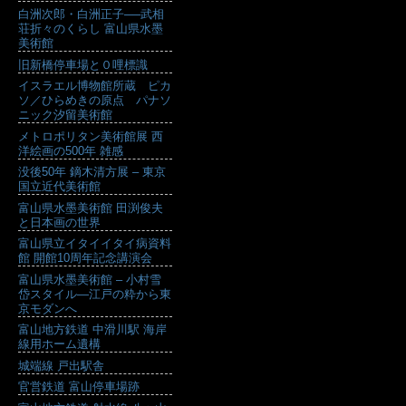
白洲次郎・白洲正子──武相
荘折々のくらし 富山県水墨
美術館
旧新橋停車場と０哩標識
イスラエル博物館所蔵 ピカ
ソ／ひらめきの原点 パナソ
ニック汐留美術館
メトロポリタン美術館展 西
洋絵画の500年 雑感
没後50年 鏑木清方展 – 東京
国立近代美術館
富山県水墨美術館 田渕俊夫
と日本画の世界
富山県立イタイイタイ病資料
館 開館10周年記念講演会
富山県水墨美術館 – 小村雪
岱スタイル―江戸の粋から東
京モダンへ
富山地方鉄道 中滑川駅 海岸
線用ホーム遺構
城端線 戸出駅舎
官営鉄道 富山停車場跡