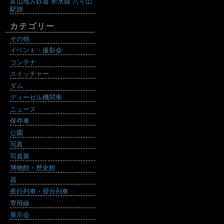
富山地方鉄道 射水線 八ヶ山
駅跡
カテゴリー
その他
イベント・撮影会
コンテナ
スイッチャー
ダム
ディーゼル機関車
ニュース
保存車
公園
写真
写真展
博物館・歴史館
器
夜行列車・寝台列車
専用線
展示会