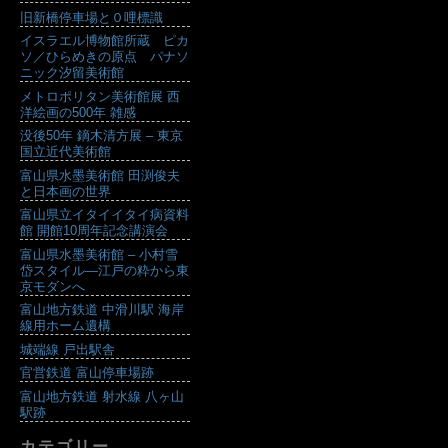
旧新橋停車場と０哩標識
イスラエル博物館所蔵 ピカ
ソ／ひらめきの原点 パナソ
ニック汐留美術館
メトロポリタン美術館展 西
洋絵画の500年 雑感
没後50年 鏑木清方展 – 東京
国立近代美術館
富山県水墨美術館 田渕俊夫
と日本画の世界
富山県立イタイイタイ病資料
館 開館10周年記念講演会
富山県水墨美術館 – 小村雪
岱スタイル―江戸の粋から東
京モダンへ
富山地方鉄道 中滑川駅 海岸
線用ホーム遺構
城端線 戸出駅舎
官営鉄道 富山停車場跡
富山地方鉄道 射水線 八ヶ山
駅跡
カテゴリー