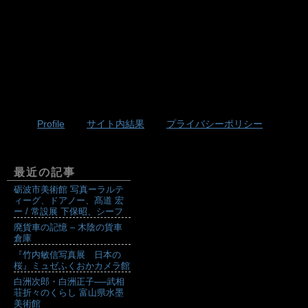
Profile
サイト内結果
プライバシーポリシー
最近の記事
砺波市美術館 写真ーラルテ
ィーグ、ドアノー、髙道 宏
ー / 常設展 下保昭、シーフ
廃貨車の記憶 – 木陰の貨車
倉庫
『竹内敏信写真展 日本の
桜』ミュゼふくおかカメラ館
白洲次郎・白洲正子──武相
荘折々のくらし 富山県水墨
美術館