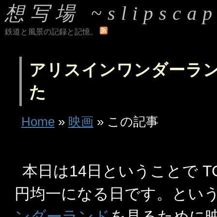
想写場 ~slipscap
鉄道と風景の記録と記憶。
アリスインワンダーラ
た
Home
»
映画
» この記事
本日は14日ということで TO
円均一になる日です。とい
ンダーランド
を見るために映