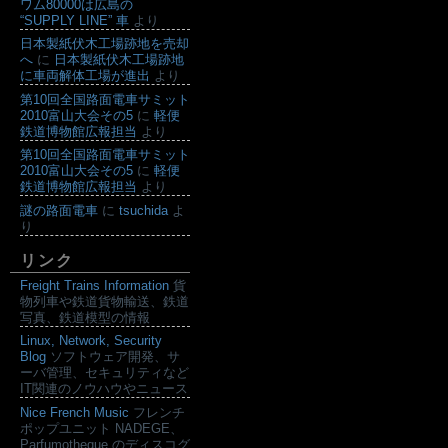
ワム80000は広島の
“SUPPLY LINE” 車
より
日本製紙伏木工場跡地を売却
へ
に
日本製紙伏木工場跡地
に車両解体工場が進出
より
第10回全国路面電車サミット
2010富山大会その5
に
軽便
鉄道博物館広報担当
より
第10回全国路面電車サミット
2010富山大会その5
に
軽便
鉄道博物館広報担当
より
謎の路面電車
に
tsuchida
よ
り
リンク
Freight Trains Information
貨
物列車や鉄道貨物輸送、鉄道
写真、鉄道模型の情報
Linux, Network, Security
Blog
ソフトウェア開発、サ
ーバ管理、セキュリティなど
IT関連のノウハウやニュース
Nice French Music
フレンチ
ポップユニット NADEGE、
Parfumotheque のディスコグ