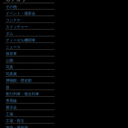
その他
イベント・撮影会
コンテナ
スイッチャー
ダム
ディーゼル機関車
ニュース
保存車
公園
写真
写真展
博物館・歴史館
器
夜行列車・寝台列車
専用線
展示会
工場
工場・荷主
廃墟・廃線跡