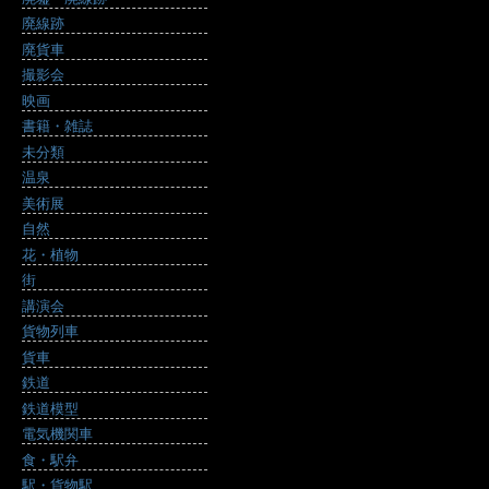
廃線跡
廃貨車
撮影会
映画
書籍・雑誌
未分類
温泉
美術展
自然
花・植物
街
講演会
貨物列車
貨車
鉄道
鉄道模型
電気機関車
食・駅弁
駅・貨物駅