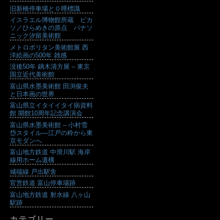
旧新橋停車場と０哩標識
イスラエル博物館所蔵 ピカ
ソ／ひらめきの原点 パナソ
ニック汐留美術館
メトロポリタン美術館展 西
洋絵画の500年 雑感
没後50年 鏑木清方展 – 東京
国立近代美術館
富山県水墨美術館 田渕俊夫
と日本画の世界
富山県立イタイイタイ病資料
館 開館10周年記念講演会
富山県水墨美術館 – 小村雪
岱スタイル―江戸の粋から東
京モダンへ
富山地方鉄道 中滑川駅 海岸
線用ホーム遺構
城端線 戸出駅舎
官営鉄道 富山停車場跡
富山地方鉄道 射水線 八ヶ山
駅跡
カテゴリー