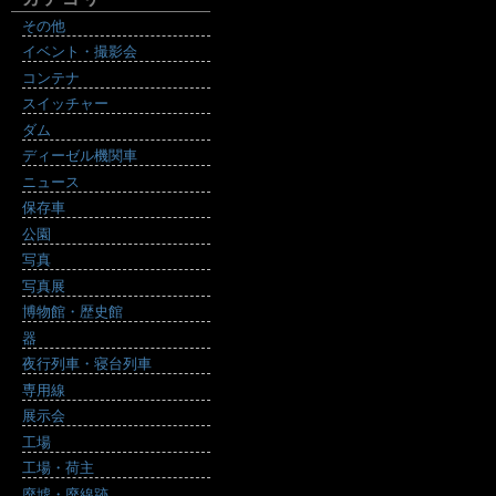
その他
イベント・撮影会
コンテナ
スイッチャー
ダム
ディーゼル機関車
ニュース
保存車
公園
写真
写真展
博物館・歴史館
器
夜行列車・寝台列車
専用線
展示会
工場
工場・荷主
廃墟・廃線跡