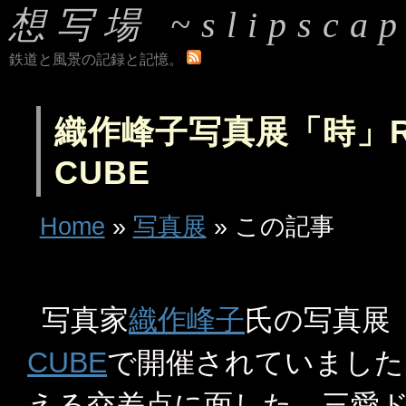
想写場 ~slipscap
鉄道と風景の記録と記憶。
織作峰子写真展「時」RIC
CUBE
Home
»
写真展
» この記事
写真家
織作峰子
氏の写真展
CUBE
で開催されていました
える交差点に面した、三愛ド