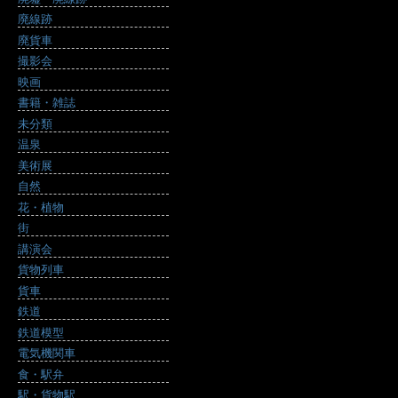
廃線跡
廃貨車
撮影会
映画
書籍・雑誌
未分類
温泉
美術展
自然
花・植物
街
講演会
貨物列車
貨車
鉄道
鉄道模型
電気機関車
食・駅弁
駅・貨物駅