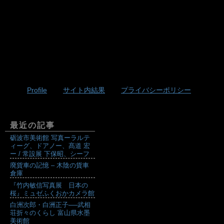
Profile
サイト内結果
プライバシーポリシー
最近の記事
砺波市美術館 写真ーラルテ
ィーグ、ドアノー、髙道 宏
ー / 常設展 下保昭、シーフ
廃貨車の記憶 – 木陰の貨車
倉庫
『竹内敏信写真展 日本の
桜』ミュゼふくおかカメラ館
白洲次郎・白洲正子──武相
荘折々のくらし 富山県水墨
美術館