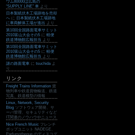
ワム80000は広島の
“SUPPLY LINE” 車
より
日本製紙伏木工場跡地を売却
へ
に
日本製紙伏木工場跡地
に車両解体工場が進出
より
第10回全国路面電車サミット
2010富山大会その5
に
軽便
鉄道博物館広報担当
より
第10回全国路面電車サミット
2010富山大会その5
に
軽便
鉄道博物館広報担当
より
謎の路面電車
に
tsuchida
よ
り
リンク
Freight Trains Information
貨
物列車や鉄道貨物輸送、鉄道
写真、鉄道模型の情報
Linux, Network, Security
Blog
ソフトウェア開発、サ
ーバ管理、セキュリティなど
IT関連のノウハウやニュース
Nice French Music
フレンチ
ポップユニット NADEGE、
Parfumotheque のディスコグ