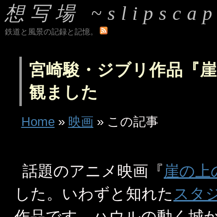
想写場 ~slipscap
鉄道と風景の記録と記憶。
宮崎駿・ジブリ作品『
観ました
Home
»
映画
» この記事
話題のアニメ映画『
崖の上
した。いわずと知れた
スタ
作品です。ハウルの動く城か