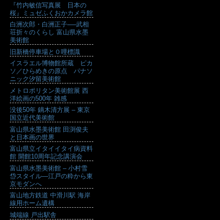
『竹内敏信写真展 日本の
桜』ミュゼふくおかカメラ館
白洲次郎・白洲正子──武相
荘折々のくらし 富山県水墨
美術館
旧新橋停車場と０哩標識
イスラエル博物館所蔵 ピカ
ソ／ひらめきの原点 パナソ
ニック汐留美術館
メトロポリタン美術館展 西
洋絵画の500年 雑感
没後50年 鏑木清方展 – 東京
国立近代美術館
富山県水墨美術館 田渕俊夫
と日本画の世界
富山県立イタイイタイ病資料
館 開館10周年記念講演会
富山県水墨美術館 – 小村雪
岱スタイル―江戸の粋から東
京モダンへ
富山地方鉄道 中滑川駅 海岸
線用ホーム遺構
城端線 戸出駅舎