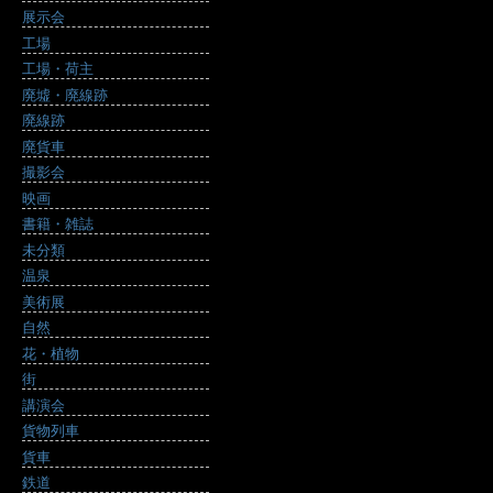
展示会
工場
工場・荷主
廃墟・廃線跡
廃線跡
廃貨車
撮影会
映画
書籍・雑誌
未分類
温泉
美術展
自然
花・植物
街
講演会
貨物列車
貨車
鉄道