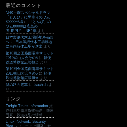
最近のコメント
NHK土曜スペシャルドラマ
「とんび」に黒塗りのワム
80000登場
に
「とんび」の
ワム80000は広島の
“SUPPLY LINE” 車
より
日本製紙伏木工場跡地を売却
へ
に
日本製紙伏木工場跡地
に車両解体工場が進出
より
第10回全国路面電車サミット
2010富山大会その5
に
軽便
鉄道博物館広報担当
より
第10回全国路面電車サミット
2010富山大会その5
に
軽便
鉄道博物館広報担当
より
謎の路面電車
に
tsuchida
よ
り
リンク
Freight Trains Information
貨
物列車や鉄道貨物輸送、鉄道
写真、鉄道模型の情報
Linux, Network, Security
Blog
ソフトウェア開発、サ