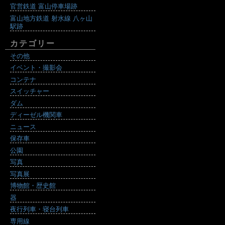
官営鉄道 富山停車場跡
富山地方鉄道 射水線 八ヶ山
駅跡
カテゴリー
その他
イベント・撮影会
コンテナ
スイッチャー
ダム
ディーゼル機関車
ニュース
保存車
公園
写真
写真展
博物館・歴史館
器
夜行列車・寝台列車
専用線