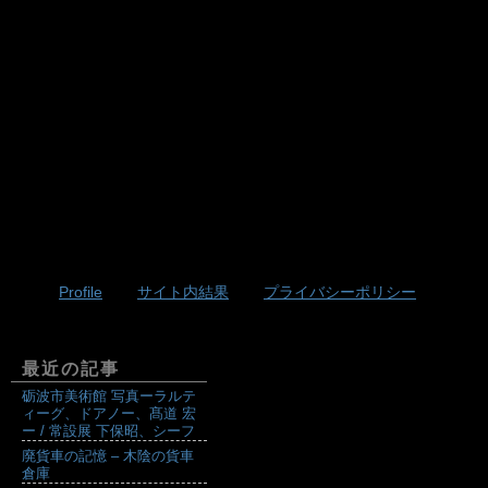
Profile
サイト内結果
プライバシーポリシー
最近の記事
砺波市美術館 写真ーラルテ
ィーグ、ドアノー、髙道 宏
ー / 常設展 下保昭、シーフ
廃貨車の記憶 – 木陰の貨車
倉庫