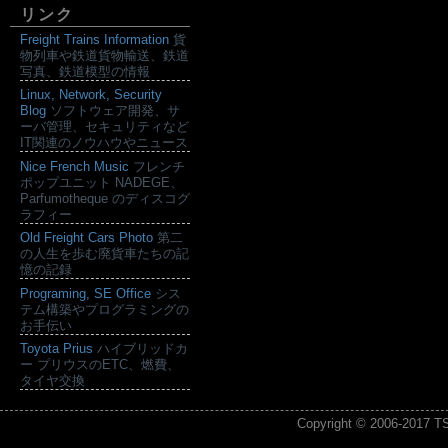
リンク
Freight Trains Information
貨
物列車や鉄道貨物輸送、鉄道
写真、鉄道模型の情報
Linux, Network, Security
Blog
ソフトウェア開発、サ
ーバ管理、セキュリティなど
IT関連のノウハウやニュース
Nice French Music
フレンチ
ポップユニット NADEGE、
Parfumotheque のディスコグ
ラフィー
Old Freight Cars Photo
第二
の人生を歩む廃貨車たちの記
憶の記録
Programing, SE Office
シス
テム構築やプログラミングの
お手伝い
Toyota Prius
ハイブリッドカ
ー プリウスのETC、燃費、
タイヤ交換
Copyright © 2006-2017
T