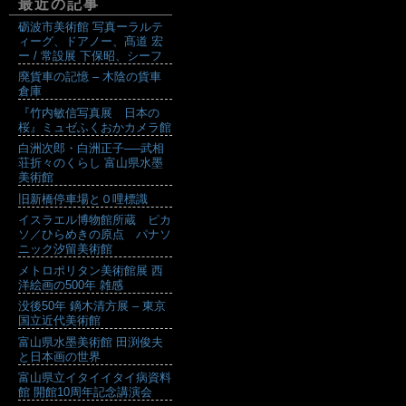
最近の記事
砺波市美術館 写真ーラルテ
ィーグ、ドアノー、髙道 宏
ー / 常設展 下保昭、シーフ
廃貨車の記憶 – 木陰の貨車
倉庫
『竹内敏信写真展 日本の
桜』ミュゼふくおかカメラ館
白洲次郎・白洲正子──武相
荘折々のくらし 富山県水墨
美術館
旧新橋停車場と０哩標識
イスラエル博物館所蔵 ピカ
ソ／ひらめきの原点 パナソ
ニック汐留美術館
メトロポリタン美術館展 西
洋絵画の500年 雑感
没後50年 鏑木清方展 – 東京
国立近代美術館
富山県水墨美術館 田渕俊夫
と日本画の世界
富山県立イタイイタイ病資料
館 開館10周年記念講演会