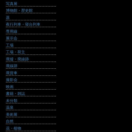
写真展
博物館・歴史館
器
夜行列車・寝台列車
専用線
展示会
工場
工場・荷主
廃墟・廃線跡
廃線跡
廃貨車
撮影会
映画
書籍・雑誌
未分類
温泉
美術展
自然
花・植物