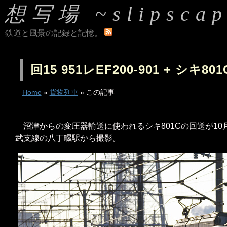
想写場 ~slipscap
鉄道と風景の記録と記憶。
回15 951レEF200-901 + シキ801
Home
»
貨物列車
» この記事
沼津からの変圧器輸送に使われるシキ801Cの回送が10
武支線の八丁畷駅から撮影。