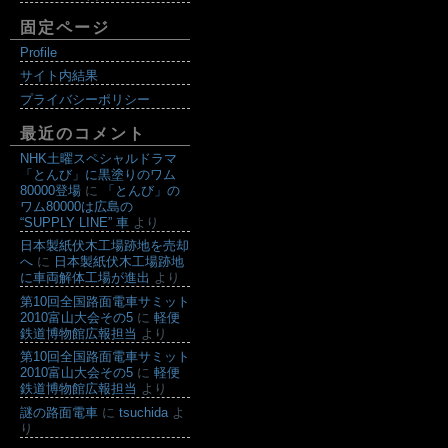
固定ページ
Profile
サイト内結果
プライバシーポリシー
最近のコメント
NHK土曜スペシャルドラマ
「とんび」に黒塗りのワム
80000登場
に
「とんび」の
ワム80000は広島の
“SUPPLY LINE” 車
より
日本製紙伏木工場跡地を売却
へ
に
日本製紙伏木工場跡地
に車両解体工場が進出
より
第10回全国路面電車サミット
2010富山大会その5
に
軽便
鉄道博物館広報担当
より
第10回全国路面電車サミット
2010富山大会その5
に
軽便
鉄道博物館広報担当
より
謎の路面電車
に
tsuchida
よ
り