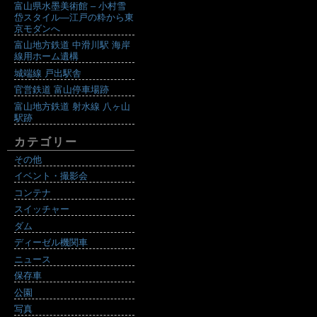
富山県水墨美術館 – 小村雪
岱スタイル―江戸の粋から東
京モダンへ
富山地方鉄道 中滑川駅 海岸
線用ホーム遺構
城端線 戸出駅舎
官営鉄道 富山停車場跡
富山地方鉄道 射水線 八ヶ山
駅跡
カテゴリー
その他
イベント・撮影会
コンテナ
スイッチャー
ダム
ディーゼル機関車
ニュース
保存車
公園
写真