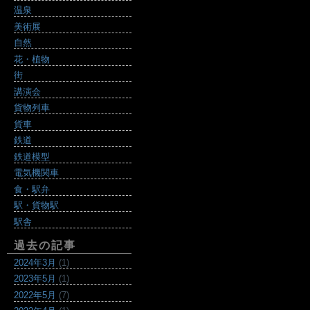
温泉
美術展
自然
花・植物
街
講演会
貨物列車
貨車
鉄道
鉄道模型
電気機関車
食・駅弁
駅・貨物駅
駅舎
過去の記事
2024年3月
(1)
2023年5月
(1)
2022年5月
(7)