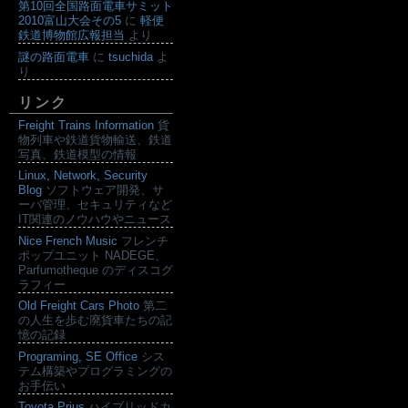
第10回全国路面電車サミット
2010富山大会その5
に
軽便
鉄道博物館広報担当
より
謎の路面電車
に
tsuchida
よ
り
リンク
Freight Trains Information
貨
物列車や鉄道貨物輸送、鉄道
写真、鉄道模型の情報
Linux, Network, Security
Blog
ソフトウェア開発、サ
ーバ管理、セキュリティなど
IT関連のノウハウやニュース
Nice French Music
フレンチ
ポップユニット NADEGE、
Parfumotheque のディスコグ
ラフィー
Old Freight Cars Photo
第二
の人生を歩む廃貨車たちの記
憶の記録
Programing, SE Office
シス
テム構築やプログラミングの
お手伝い
Toyota Prius
ハイブリッドカ