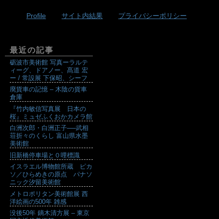
Profile
サイト内結果
プライバシーポリシー
最近の記事
砺波市美術館 写真ーラルテ
ィーグ、ドアノー、髙道 宏
ー / 常設展 下保昭、シーフ
廃貨車の記憶 – 木陰の貨車
倉庫
『竹内敏信写真展 日本の
桜』ミュゼふくおかカメラ館
白洲次郎・白洲正子──武相
荘折々のくらし 富山県水墨
美術館
旧新橋停車場と０哩標識
イスラエル博物館所蔵 ピカ
ソ／ひらめきの原点 パナソ
ニック汐留美術館
メトロポリタン美術館展 西
洋絵画の500年 雑感
没後50年 鏑木清方展 – 東京