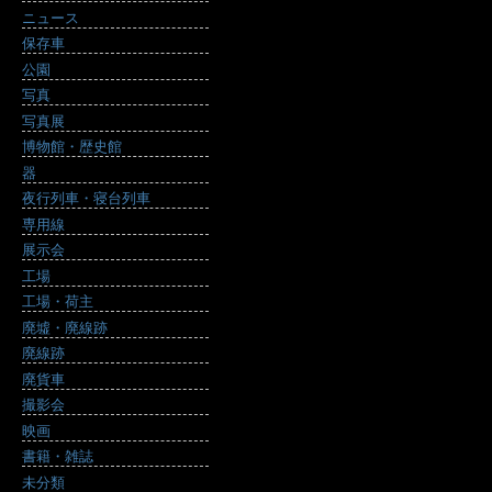
ニュース
保存車
公園
写真
写真展
博物館・歴史館
器
夜行列車・寝台列車
専用線
展示会
工場
工場・荷主
廃墟・廃線跡
廃線跡
廃貨車
撮影会
映画
書籍・雑誌
未分類