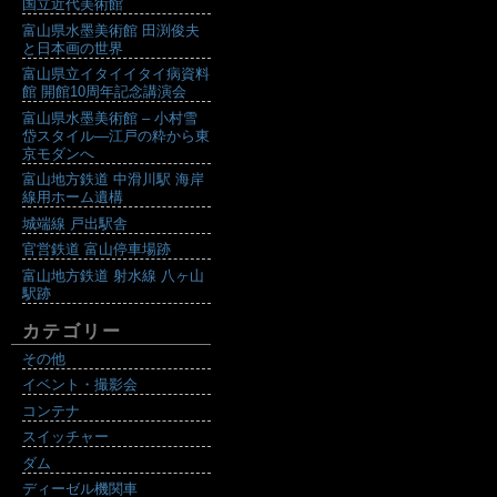
国立近代美術館
富山県水墨美術館 田渕俊夫
と日本画の世界
富山県立イタイイタイ病資料
館 開館10周年記念講演会
富山県水墨美術館 – 小村雪
岱スタイル―江戸の粋から東
京モダンへ
富山地方鉄道 中滑川駅 海岸
線用ホーム遺構
城端線 戸出駅舎
官営鉄道 富山停車場跡
富山地方鉄道 射水線 八ヶ山
駅跡
カテゴリー
その他
イベント・撮影会
コンテナ
スイッチャー
ダム
ディーゼル機関車