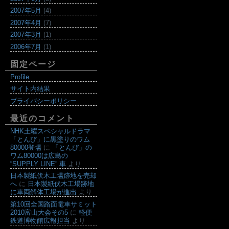
2007年5月
(4)
2007年4月
(7)
2007年3月
(1)
2006年7月
(1)
固定ページ
Profile
サイト内結果
プライバシーポリシー
最近のコメント
NHK土曜スペシャルドラマ
「とんび」に黒塗りのワム
80000登場
に
「とんび」の
ワム80000は広島の
“SUPPLY LINE” 車
より
日本製紙伏木工場跡地を売却
へ
に
日本製紙伏木工場跡地
に車両解体工場が進出
より
第10回全国路面電車サミット
2010富山大会その5
に
軽便
鉄道博物館広報担当
より