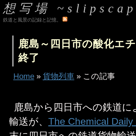
想写場 ~slipscap
鉄道と風景の記録と記憶。
鹿島～四日市の酸化エ
終了
Home
»
貨物列車
» この記事
鹿島から四日市への鉄道によ
輸送が、
The Chemical Dai
末に四日市への鉄道貨物輸