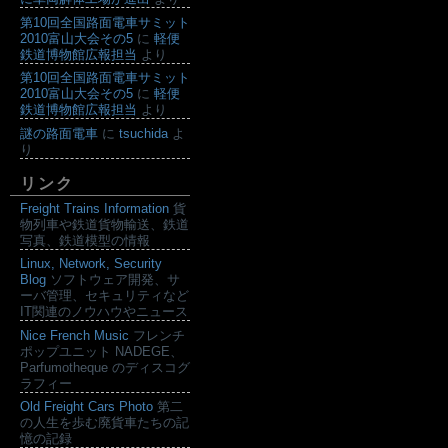
第10回全国路面電車サミット
2010富山大会その5
に
軽便
鉄道博物館広報担当
より
第10回全国路面電車サミット
2010富山大会その5
に
軽便
鉄道博物館広報担当
より
謎の路面電車
に
tsuchida
よ
り
リンク
Freight Trains Information
貨
物列車や鉄道貨物輸送、鉄道
写真、鉄道模型の情報
Linux, Network, Security
Blog
ソフトウェア開発、サ
ーバ管理、セキュリティなど
IT関連のノウハウやニュース
Nice French Music
フレンチ
ポップユニット NADEGE、
Parfumotheque のディスコグ
ラフィー
Old Freight Cars Photo
第二
の人生を歩む廃貨車たちの記
憶の記録