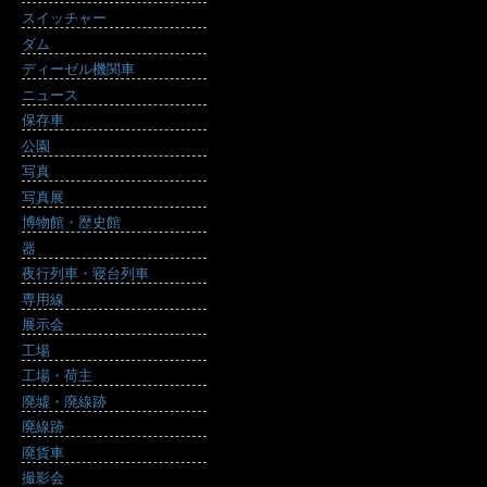
スイッチャー
ダム
ディーゼル機関車
ニュース
保存車
公園
写真
写真展
博物館・歴史館
器
夜行列車・寝台列車
専用線
展示会
工場
工場・荷主
廃墟・廃線跡
廃線跡
廃貨車
撮影会