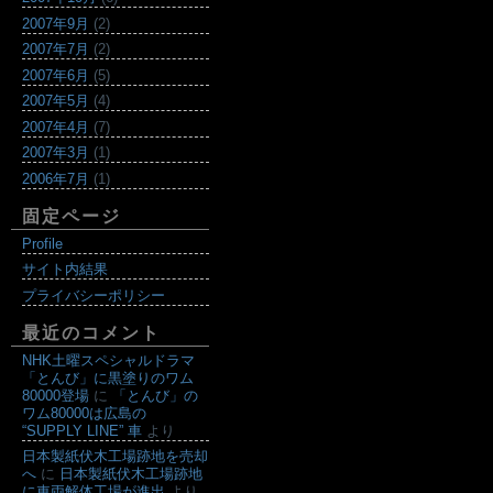
2007年9月
(2)
2007年7月
(2)
2007年6月
(5)
2007年5月
(4)
2007年4月
(7)
2007年3月
(1)
2006年7月
(1)
固定ページ
Profile
サイト内結果
プライバシーポリシー
最近のコメント
NHK土曜スペシャルドラマ
「とんび」に黒塗りのワム
80000登場
に
「とんび」の
ワム80000は広島の
“SUPPLY LINE” 車
より
日本製紙伏木工場跡地を売却
へ
に
日本製紙伏木工場跡地
に車両解体工場が進出
より