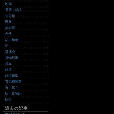
映画
書籍・雑誌
未分類
温泉
美術展
自然
花・植物
街
講演会
貨物列車
貨車
鉄道
鉄道模型
電気機関車
食・駅弁
駅・貨物駅
駅舎
過去の記事