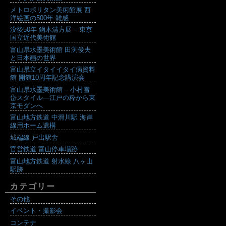
メトロポリタン美術館展 西
洋絵画の500年 雑感
没後50年 鏑木清方展 – 東京
国立近代美術館
富山県水墨美術館 田渕俊夫
と日本画の世界
富山県立イタイイタイ病資料
館 開館10周年記念講演会
富山県水墨美術館 – 小村雪
岱スタイル―江戸の粋から東
京モダンへ
富山地方鉄道 中滑川駅 海岸
線用ホーム遺構
城端線 戸出駅舎
官営鉄道 富山停車場跡
富山地方鉄道 射水線 八ヶ山
駅跡
カテゴリー
その他
イベント・撮影会
コンテナ