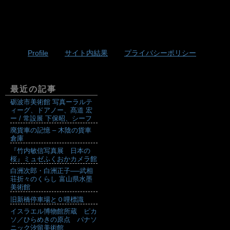
Profile
サイト内結果
プライバシーポリシー
最近の記事
砺波市美術館 写真ーラルテ
ィーグ、ドアノー、髙道 宏
ー / 常設展 下保昭、シーフ
廃貨車の記憶 – 木陰の貨車
倉庫
『竹内敏信写真展 日本の
桜』ミュゼふくおかカメラ館
白洲次郎・白洲正子──武相
荘折々のくらし 富山県水墨
美術館
旧新橋停車場と０哩標識
イスラエル博物館所蔵 ピカ
ソ／ひらめきの原点 パナソ
ニック汐留美術館