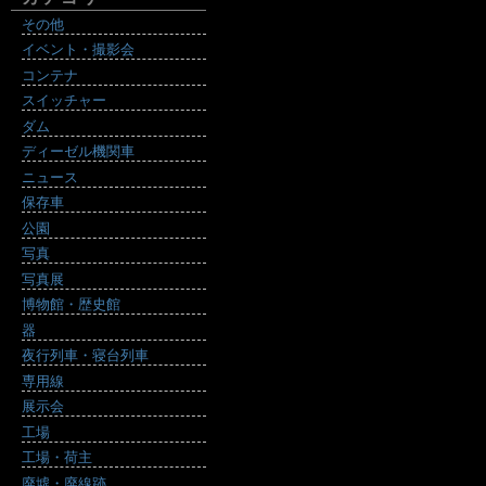
その他
イベント・撮影会
コンテナ
スイッチャー
ダム
ディーゼル機関車
ニュース
保存車
公園
写真
写真展
博物館・歴史館
器
夜行列車・寝台列車
専用線
展示会
工場
工場・荷主
廃墟・廃線跡