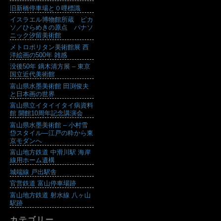
旧新橋停車場と０哩標識
イスラエル博物館所蔵 ピカ
ソ／ひらめきの原点 パナソ
ニック汐留美術館
メトロポリタン美術館展 西
洋絵画の500年 雑感
没後50年 鏑木清方展 – 東京
国立近代美術館
富山県水墨美術館 田渕俊夫
と日本画の世界
富山県立イタイイタイ病資料
館 開館10周年記念講演会
富山県水墨美術館 – 小村雪
岱スタイル―江戸の粋から東
京モダンへ
富山地方鉄道 中滑川駅 海岸
線用ホーム遺構
城端線 戸出駅舎
官営鉄道 富山停車場跡
富山地方鉄道 射水線 八ヶ山
駅跡
カテゴリー