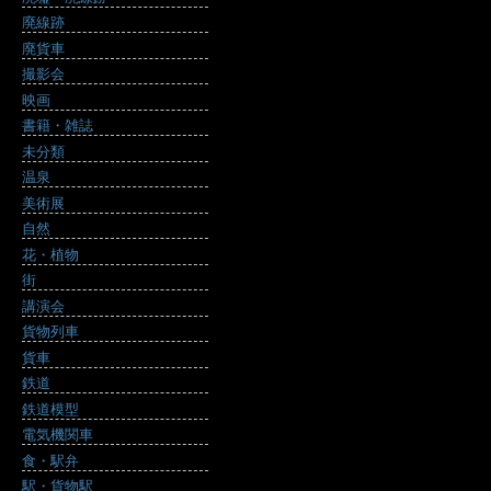
廃線跡
廃貨車
撮影会
映画
書籍・雑誌
未分類
温泉
美術展
自然
花・植物
街
講演会
貨物列車
貨車
鉄道
鉄道模型
電気機関車
食・駅弁
駅・貨物駅