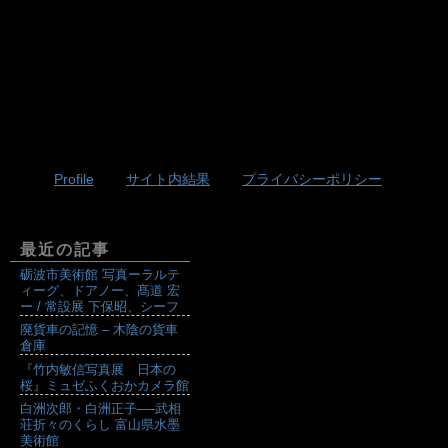
Profile
サイト内結果
プライバシーポリシー
最近の記事
砺波市美術館 写真ーラルテ
ィーグ、ドアノー、髙道 宏
ー / 常設展 下保昭、シーフ
廃貨車の記憶 – 木陰の貨車
倉庫
『竹内敏信写真展 日本の
桜』ミュゼふくおかカメラ館
白洲次郎・白洲正子──武相
荘折々のくらし 富山県水墨
美術館