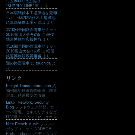
ワム80000は広島の
“SUPPLY LINE” 車
より
日本製紙伏木工場跡地を売却
へ
に
日本製紙伏木工場跡地
に車両解体工場が進出
より
第10回全国路面電車サミット
2010富山大会その5
に
軽便
鉄道博物館広報担当
より
第10回全国路面電車サミット
2010富山大会その5
に
軽便
鉄道博物館広報担当
より
謎の路面電車
に
tsuchida
よ
り
リンク
Freight Trains Information
貨
物列車や鉄道貨物輸送、鉄道
写真、鉄道模型の情報
Linux, Network, Security
Blog
ソフトウェア開発、サ
ーバ管理、セキュリティなど
IT関連のノウハウやニュース
Nice French Music
フレンチ
ポップユニット NADEGE、
Parfumotheque のディスコグ