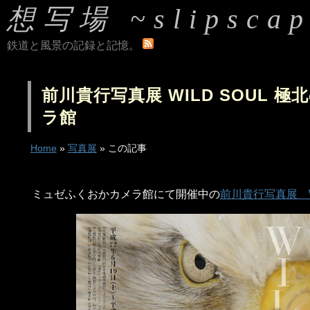
想写場 ~slipscap
鉄道と風景の記録と記憶。
前川貴行写真展 WILD SOUL 
ラ館
Home
»
写真展
» この記事
ミュゼふくおかカメラ館にて開催中の
前川貴行写真展 W