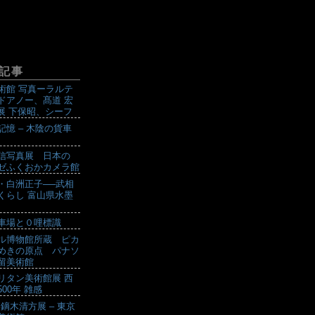
記事
術館 写真ーラルテ
ドアノー、髙道 宏
設展 下保昭、シーフ
記憶 – 木陰の貨車
信写真展 日本の
ゼふくおかカメラ館
・白洲正子──武相
くらし 富山県水墨
車場と０哩標識
ル博物館所蔵 ピカ
めきの原点 パナソ
留美術館
リタン美術館展 西
00年 雑感
 鏑木清方展 – 東京