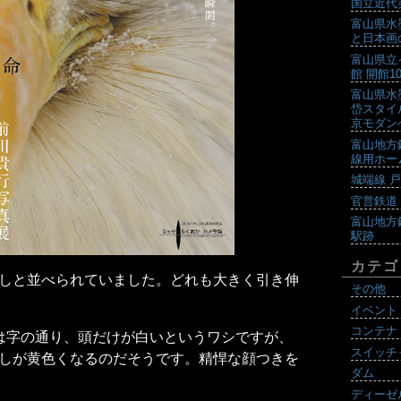
国立近代
富山県水
と日本画
富山県立
館 開館
富山県水
岱スタイ
京モダン
富山地方
線用ホー
城端線 
官営鉄道
富山地方
駅跡
カテゴ
しと並べられていました。どれも大きく引き伸
その他
イベント
コンテナ
は字の通り、頭だけが白いというワシですが、
スイッチ
しが黄色くなるのだそうです。精悍な顔つきを
ダム
ディーゼ