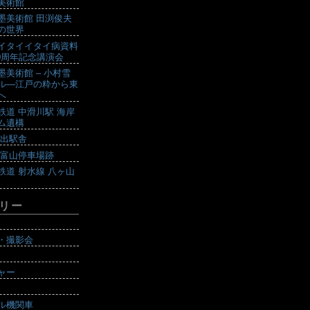
美術館
墨美術館 田渕俊夫
の世界
イタイイタイ病資料
10周年記念講演会
墨美術館 – 小村雪
ル―江戸の粋から東
へ
鉄道 中滑川駅 海岸
ム遺構
戸出駅舎
 富山停車場跡
鉄道 射水線 八ヶ山
リー
・撮影会
ャー
ル機関車