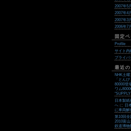
2007年5
2007年4
2007年3
2006年7
固定ペ
Profile
サイト内
プライバ
最近の
NHK土
「とんび
80000登
ワム800
“SUPPLY
日本製紙
へ
に
日
に車両解
第10回
2010富
鉄道博物