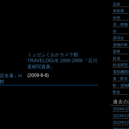
温泉
美術展
自然
花・植物
街
講演会
貨物列車
貨車
ミュゼふくおかカメラ館
鉄道
TRAVELOGUE 2000-2009 「石川
鉄道模型
直樹写真展」
電気機関
(2009-8-8)
百名瀑」in
食・駅弁
館
駅・貨物
駅舎
過去の
2024年3
2023年5
2022年5