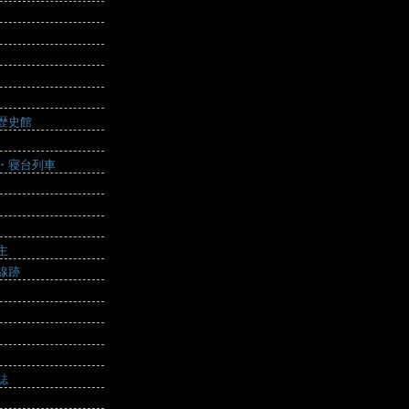
歴史館
・寝台列車
主
線跡
誌