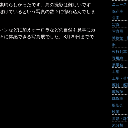
素晴らしかったです。鳥の撮影は難しいです
ニュース
保存車
ぼけているという写真の数々に惚れ込んでしま
公園
写真
ィンなどに加えオーロラなどの自然も見事にカ
写真展
々に体感できる写真展でした。8月29日までで
博物館・
器
夜行列車
専用線
展示会
工場
工場・荷
廃墟・廃
廃線跡
廃貨車
撮影会
映画
書籍・雑
未分類