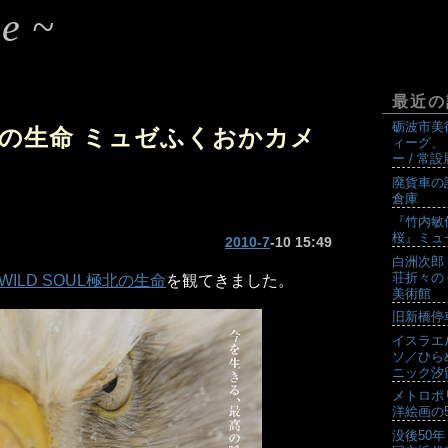
e~
最近の
砺波市美
極北の生命 ミュゼふくおかカメ
ィーグ、
ー / 常
廃貨車の
倉庫
『竹内敏
桜』ミュ
2010-7
-10 15:49
白洲次郎
荘折々の
ILD SOUL極北の生命
を観てきました。
美術館
旧新橋停
イスラエ
ソ／ひら
ニック汐
メトロポ
洋絵画の5
没後50年