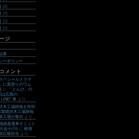
月
(4)
月
(7)
月
(1)
月
(1)
ージ
結果
シーポリシー
コメント
曜スペシャルドラマ
」に黒塗りのワム
場
に
「とんび」の
00は広島の
 LINE” 車
より
伏木工場跡地を売却
本製紙伏木工場跡地
体工場が進出
より
全国路面電車サミット
山大会その5
に
軽便
館広報担当
より