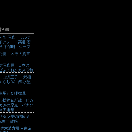
記事
術館 写真ーラルテ
ドアノー、髙道 宏
設展 下保昭、シーフ
記憶 – 木陰の貨車
信写真展 日本の
ゼふくおかカメラ館
・白洲正子──武相
くらし 富山県水墨
車場と０哩標識
ル博物館所蔵 ピカ
めきの原点 パナソ
留美術館
リタン美術館展 西
00年 雑感
 鏑木清方展 – 東京