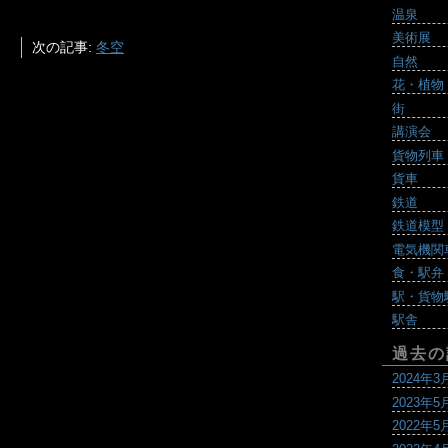
温泉
美術展
次の記事:
冬空
自然
花・植物
街
講演会
貨物列車
貨車
鉄道
鉄道模型
電気機関
食・駅弁
駅・貨物
駅舎
過去の
2024年3
2023年5
2022年5