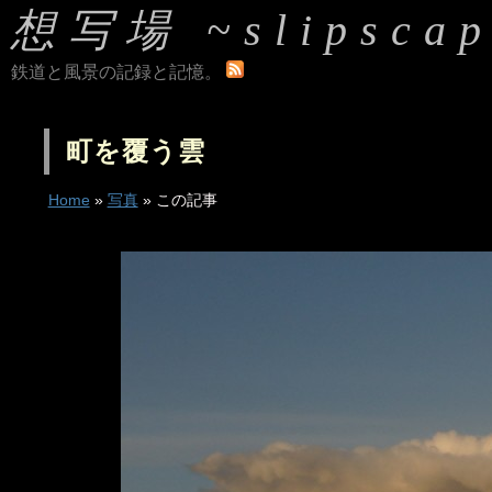
想写場 ~slipscap
鉄道と風景の記録と記憶。
町を覆う雲
Home
»
写真
» この記事