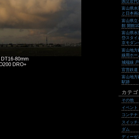
国立近代
富山県水
と日本画
富山県立
館 開館
富山県水
岱スタイ
京モダン
富山地方
線用ホー
T* DT16-80mm
城端線 
ISO200 DRO+
官営鉄道
富山地方
駅跡
カテゴ
その他
イベント
コンテナ
スイッチ
ダム
ディーゼ