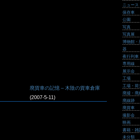
ニュース
保存車
公園
写真
写真展
博物館・
器
夜行列車
専用線
展示会
工場
工場・荷
廃貨車の記憶 – 木陰の貨車倉庫
廃墟・廃
(2007-5-11)
廃線跡
廃貨車
撮影会
映画
書籍・雑
未分類