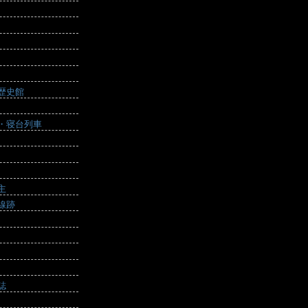
歴史館
・寝台列車
主
線跡
誌