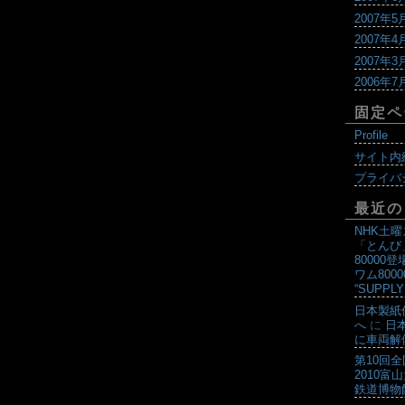
2007年5
2007年4
2007年3
2006年7
固定ペ
Profile
サイト内
プライバ
最近の
NHK土
「とんび
80000登
ワム800
“SUPPLY
日本製紙
へ
に
日
に車両解
第10回
2010富
鉄道博物