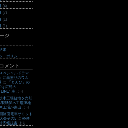
月
(4)
月
(7)
月
(1)
月
(1)
ージ
結果
シーポリシー
コメント
曜スペシャルドラマ
」に黒塗りのワム
場
に
「とんび」の
00は広島の
 LINE” 車
より
伏木工場跡地を売却
本製紙伏木工場跡地
体工場が進出
より
全国路面電車サミット
山大会その5
に
軽便
館広報担当
より