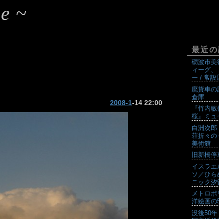
e~
最近の
砺波市美
ィーグ、
ー / 常
廃貨車の
倉庫
2008-1
-14 22:00
『竹内敏
桜』ミュ
白洲次郎
荘折々の
美術館
旧新橋停
イスラエ
ソ／ひら
ニック汐
メトロポ
洋絵画の5
没後50年