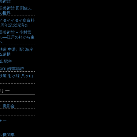
美術館
墨美術館 田渕俊夫
の世界
イタイイタイ病資料
10周年記念講演会
墨美術館 – 小村雪
ル―江戸の粋から東
へ
鉄道 中滑川駅 海岸
ム遺構
戸出駅舎
 富山停車場跡
鉄道 射水線 八ヶ山
リー
・撮影会
ャー
ル機関車