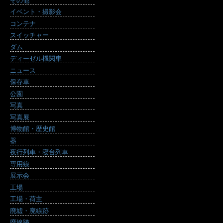
その他
イベント・撮影会
コンテナ
スイッチャー
ダム
ディーゼル機関車
ニュース
保存車
公園
写真
写真展
博物館・歴史館
器
夜行列車・寝台列車
専用線
展示会
工場
工場・荷主
廃墟・廃線跡
廃線跡