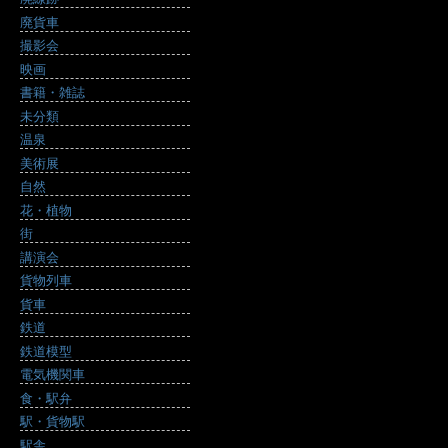
廃貨車
撮影会
映画
書籍・雑誌
未分類
温泉
美術展
自然
花・植物
街
講演会
貨物列車
貨車
鉄道
鉄道模型
電気機関車
食・駅弁
駅・貨物駅
駅舎