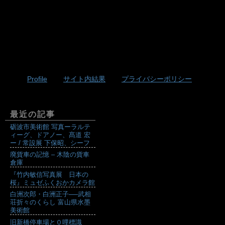
Profile
サイト内結果
プライバシーポリシー
最近の記事
砺波市美術館 写真ーラルテ
ィーグ、ドアノー、髙道 宏
ー / 常設展 下保昭、シーフ
廃貨車の記憶 – 木陰の貨車
倉庫
『竹内敏信写真展 日本の
桜』ミュゼふくおかカメラ館
白洲次郎・白洲正子──武相
荘折々のくらし 富山県水墨
美術館
旧新橋停車場と０哩標識