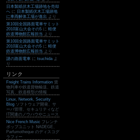
日本製紙伏木工場跡地を売却
へ
に
日本製紙伏木工場跡地
に車両解体工場が進出
より
第10回全国路面電車サミット
2010富山大会その5
に
軽便
鉄道博物館広報担当
より
第10回全国路面電車サミット
2010富山大会その5
に
軽便
鉄道博物館広報担当
より
謎の路面電車
に
tsuchida
よ
り
リンク
Freight Trains Information
貨
物列車や鉄道貨物輸送、鉄道
写真、鉄道模型の情報
Linux, Network, Security
Blog
ソフトウェア開発、サ
ーバ管理、セキュリティなど
IT関連のノウハウやニュース
Nice French Music
フレンチ
ポップユニット NADEGE、
Parfumotheque のディスコグ
ラフィー