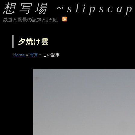
想写場 ~slipscap
鉄道と風景の記録と記憶。
夕焼け雲
Home
»
写真
» この記事