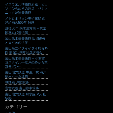
イスラエル博物館所蔵 ピカ
ソ／ひらめきの原点 パナソ
ニック汐留美術館
メトロポリタン美術館展 西
洋絵画の500年 雑感
没後50年 鏑木清方展 – 東京
国立近代美術館
富山県水墨美術館 田渕俊夫
と日本画の世界
富山県立イタイイタイ病資料
館 開館10周年記念講演会
富山県水墨美術館 – 小村雪
岱スタイル―江戸の粋から東
京モダンへ
富山地方鉄道 中滑川駅 海岸
線用ホーム遺構
城端線 戸出駅舎
官営鉄道 富山停車場跡
富山地方鉄道 射水線 八ヶ山
駅跡
カテゴリー